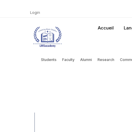
Login
Accueil
Lan
Information for:
Students
Faculty
Alumni
Research
Commu