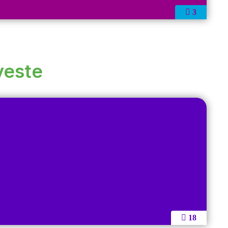
3
veste
18