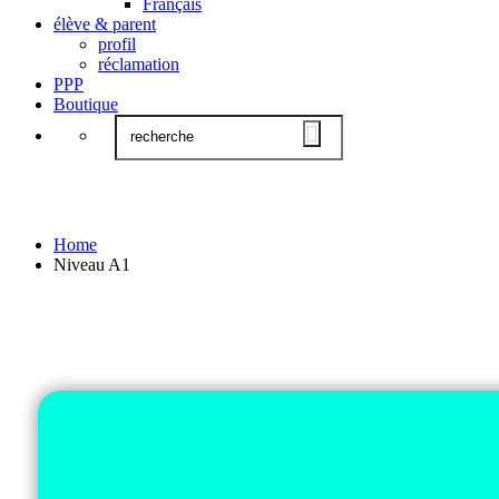
Français
élève & parent
profil
réclamation
PPP
Boutique
Niveau A1
Home
Niveau A1