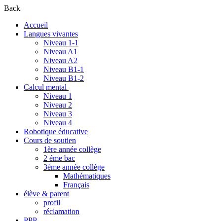
Back
Accueil
Langues vivantes
Niveau 1-1
Niveau A1
Niveau A2
Niveau B1-1
Niveau B1-2
Calcul mental
Niveau 1
Niveau 2
Niveau 3
Niveau 4
Robotique éducative
Cours de soutien
1ère année collège
2 éme bac
3ème année collège
Mathématiques
Français
élève & parent
profil
réclamation
PPP